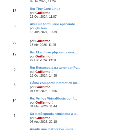
e
09 Jul 2025, 14:24
n
r
s
ú
a
Re: Tiny Core Linux
13
l
j
V
por
Guillermo
t
e
e
25 Oct 2024, 11:07
i
r
m
ú
Abrir un formulario aplicando…
o
8
l
V
m
por
gbeltran
t
e
e
18 Jun 2024, 10:39
i
r
n
m
ú
s
o
V
por
Guillermo
l
a
38
m
e
15 Abr 2026, 11:25
t
j
e
r
i
e
n
ú
m
Re: El archivo php.ini de una…
s
12
l
o
V
por
Guillermo
a
t
m
e
27 Dic 2024, 13:01
j
i
e
r
e
m
n
ú
Re: Recursos para aprender Py…
o
s
5
l
V
m
por
Guillermo
a
t
e
e
15 Oct 2024, 14:38
j
i
r
n
e
m
ú
s
Cómo compartir internet en un…
o
6
l
a
V
m
por
Guillermo
t
j
e
e
01 Oct 2025, 10:56
i
e
r
n
m
ú
s
Re: Ver los VirtualHosts conf…
o
14
l
a
V
m
por
Guillermo
t
j
e
e
31 Mar 2026, 11:44
i
e
r
n
m
ú
s
De la búsqueda semántica a la…
o
1
l
a
V
m
por
Guillermo
t
j
e
e
06 Ago 2026, 22:18
i
e
r
n
m
ú
s
Añadir una restricción única …
o