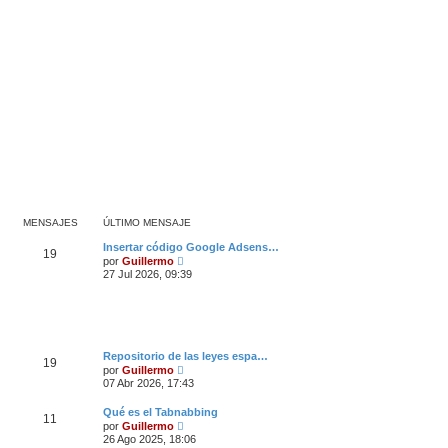
e
j
n
e
s
a
j
e
MENSAJES
ÚLTIMO MENSAJE
Insertar código Google Adsens…
19
V
por
Guillermo
e
27 Jul 2026, 09:39
r
ú
l
t
i
m
o
Repositorio de las leyes espa…
19
m
V
por
Guillermo
e
e
07 Abr 2026, 17:43
n
r
s
ú
Qué es el Tabnabbing
a
l
11
V
por
Guillermo
j
t
e
e
26 Ago 2025, 18:06
i
r