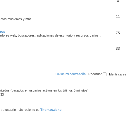
4
11
entos musicales y más...
nes
75
ores web, buscadores, aplicaciones de escritorio y recursos varios...
33
Olvidé mi contraseña
|
Recordar
vitados (basados en usuarios activos en los últimos 5 minutos)
:33
tro usuario más reciente es
Thomasalone