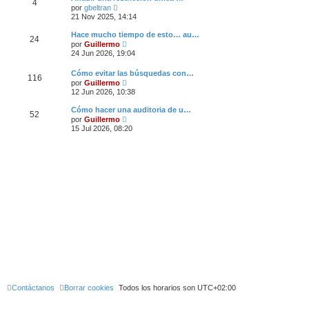
4
l
a
V
m
por
gbeltran
t
j
e
e
21 Nov 2025, 14:14
i
e
r
n
m
ú
s
Hace mucho tiempo de esto… au…
o
24
l
a
V
m
por
Guillermo
t
j
e
e
24 Jun 2026, 19:04
i
e
r
n
m
ú
s
o
Cómo evitar las búsquedas con…
l
a
116
m
V
por
Guillermo
t
j
e
e
12 Jun 2026, 10:38
i
e
n
r
m
s
ú
o
Cómo hacer una auditoria de u…
a
52
l
m
V
por
Guillermo
j
t
e
e
15 Jul 2026, 08:20
e
i
n
r
m
s
ú
o
a
l
m
j
t
e
e
i
n
m
s
o
a
m
j
e
e
n
s
a
j
e
Contáctanos
Borrar cookies
Todos los horarios son
UTC+02:00