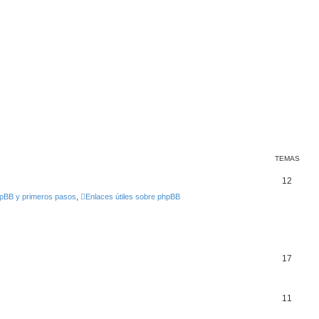
TEMAS
12
hpBB y primeros pasos
,
Enlaces útiles sobre phpBB
17
11