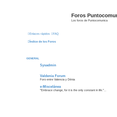
Foros Puntocomu
Los foros de Puntocomunica
Enlaces rápidos
FAQ
Índice de los Foros
GENERAL
Sysadmin
Valdenia Forum
Foro entre Valencia y Dénia
e-Miscelánea
"Embrace change, for it is the only constant in life."...