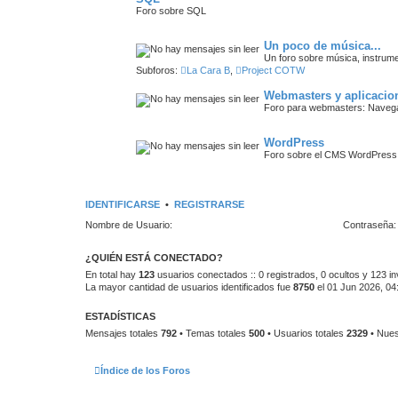
Foro sobre SQL
Un poco de música...
Un foro sobre música, instrum
Subforos:
La Cara B
,
Project COTW
Webmasters y aplicacio
Foro para webmasters: Navegad
WordPress
Foro sobre el CMS WordPress
IDENTIFICARSE
•
REGISTRARSE
Nombre de Usuario:
Contraseña:
¿QUIÉN ESTÁ CONECTADO?
En total hay
123
usuarios conectados :: 0 registrados, 0 ocultos y 123 in
La mayor cantidad de usuarios identificados fue
8750
el 01 Jun 2026, 04
ESTADÍSTICAS
Mensajes totales
792
• Temas totales
500
• Usuarios totales
2329
• Nues
Índice de los Foros