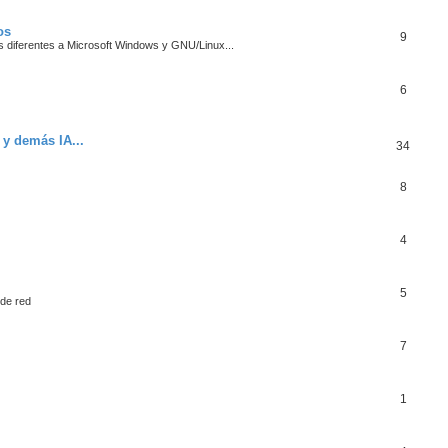
os
9
s diferentes a Microsoft Windows y GNU/Linux...
6
y demás IA...
34
8
4
5
 de red
7
1