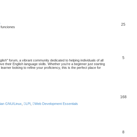
s
25
funciones
5
ish" forum, a vibrant community dedicated to helping individuals of all
 their English language skills. Whether you're a beginner just starting
arner looking to refine your proficiency, this is the perfect place for
168
ian GNU/Linux
,
LPI
,
Web Development Essentials
8