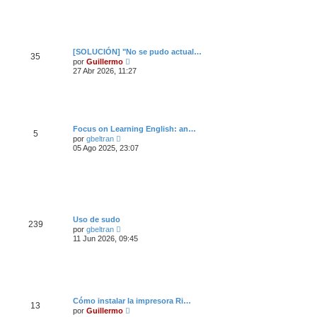
m
ú
o
l
m
t
e
i
n
m
s
o
[SOLUCIÓN] "No se pudo actual…
a
35
m
V
por
Guillermo
j
e
e
e
27 Abr 2026, 11:27
n
r
s
ú
a
l
j
t
e
i
m
o
Focus on Learning English: an…
5
m
V
por
gbeltran
e
e
05 Ago 2025, 23:07
n
r
s
ú
a
l
j
t
e
i
m
o
m
Uso de sudo
e
239
V
por
gbeltran
n
e
11 Jun 2026, 09:45
s
r
a
ú
j
l
e
t
i
m
o
Cómo instalar la impresora Ri…
m
13
V
por
Guillermo
e