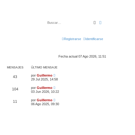
Buscar
Búsqueda avanz
Registrarse
Identificarse
Fecha actual 07 Ago 2026, 11:51
MENSAJES
ÚLTIMO MENSAJE
V
por
Guillermo
43
e
29 Jul 2025, 14:58
r
ú
V
por
Guillermo
104
l
e
03 Jun 2026, 10:22
t
r
i
ú
V
m
por
Guillermo
11
l
e
o
06 Ago 2025, 09:30
t
r
m
i
ú
e
m
l
n
o
t
s
m
i
a
e
m
j
n
o
e
s
m
a