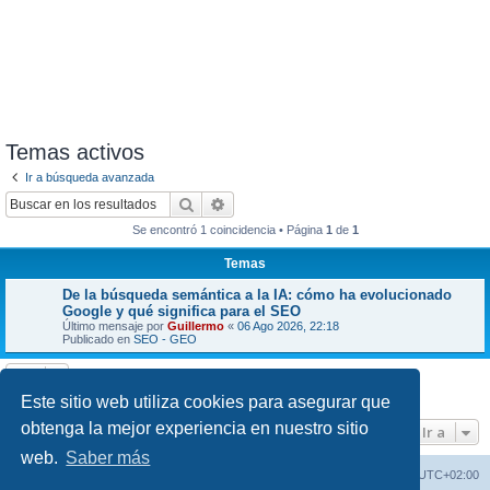
Temas activos
Ir a búsqueda avanzada
Buscar
Búsqueda avanzada
Se encontró 1 coincidencia • Página
1
de
1
Temas
De la búsqueda semántica a la IA: cómo ha evolucionado
Google y qué significa para el SEO
Último mensaje por
Guillermo
«
06 Ago 2026, 22:18
Publicado en
SEO - GEO
Se encontró 1 coincidencia • Página
1
de
1
Este sitio web utiliza cookies para asegurar que
obtenga la mejor experiencia en nuestro sitio
Ir a
web.
Saber más
Índice de los Foros
Todos los horarios son
UTC+02:00