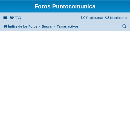
Foros Puntocomunica
FAQ
Registrarse
Identificarse
B
Índice de los Foros
Buscar
Temas activos
u
s
c
a
r