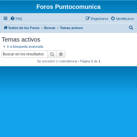
Foros Puntocomunica
FAQ
Registrarse
Identificarse
B
Índice de los Foros
Buscar
Temas activos
u
Temas activos
s
Ir a búsqueda avanzada
c
Buscar
Búsqueda avanzada
a
Se encontró 1 coincidencia • Página
1
de
1
r