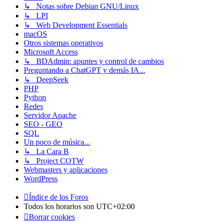
↳ Notas sobre Debian GNU/Linux
↳ LPI
↳ Web Development Essentials
macOS
Otros sistemas operativos
Microsoft Access
↳ BDAdmin: apuntes y control de cambios
Preguntando a ChatGPT y demás IA...
↳ DeepSeek
PHP
Python
Redes
Servidor Apache
SEO - GEO
SQL
Un poco de música...
↳ La Cara B
↳ Project COTW
Webmasters y aplicaciones
WordPress
Índice de los Foros
Todos los horarios son
UTC+02:00
Borrar cookies