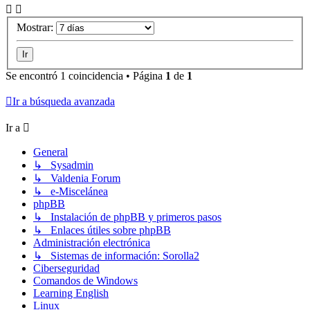
Mostrar:
Se encontró 1 coincidencia • Página
1
de
1
Ir a búsqueda avanzada
Ir a
General
↳ Sysadmin
↳ Valdenia Forum
↳ e-Miscelánea
phpBB
↳ Instalación de phpBB y primeros pasos
↳ Enlaces útiles sobre phpBB
Administración electrónica
↳ Sistemas de información: Sorolla2
Ciberseguridad
Comandos de Windows
Learning English
Linux