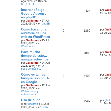
Ago 2026, 22:18
» en
SEO - GEO
Insertar código
por
Guil
0
569
Google Adsense
27 Jul 2
en phpBB
por
Guillermo
»
27 Jul
2026, 09:39
» en
phpBB
Cómo hacer una
por
Guil
0
1362
auditoria de una
15 Jul 2
web en WordPress
por
Guillermo
»
15 Jul
2026, 08:20
» en
WordPress
Hace mucho
por
Guil
0
2005
tiempo de esto…
24 Jun 2
aunque volvemos
por
Guillermo
»
24 Jun
2026, 19:04
» en
Un
poco de música...
Cómo evitar las
por
Guil
0
2409
búsquedas con IA
12 Jun 2
en Google
por
Guillermo
»
12 Jun
2026, 10:38
» en
Webmasters y
aplicaciones
Uso de sudo
por
gbelt
0
2592
11 Jun 2
por
gbeltran
»
11 Jun
2026, 09:45
» en
Linux