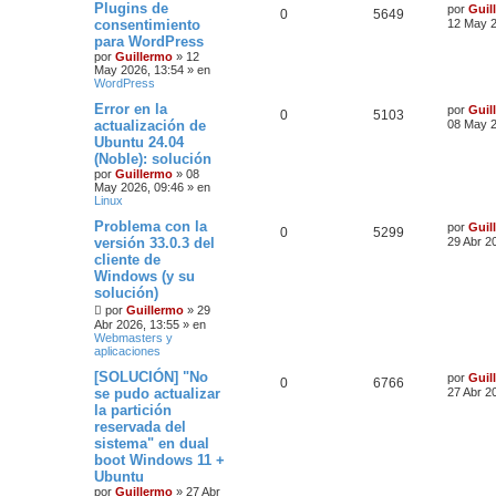
Plugins de
por
Guil
0
5649
consentimiento
12 May 2
para WordPress
por
Guillermo
»
12
May 2026, 13:54
» en
WordPress
Error en la
por
Guil
0
5103
actualización de
08 May 2
Ubuntu 24.04
(Noble): solución
por
Guillermo
»
08
May 2026, 09:46
» en
Linux
Problema con la
por
Guil
0
5299
versión 33.0.3 del
29 Abr 2
cliente de
Windows (y su
solución)
por
Guillermo
»
29
Abr 2026, 13:55
» en
Webmasters y
aplicaciones
[SOLUCIÓN] "No
por
Guil
0
6766
se pudo actualizar
27 Abr 2
la partición
reservada del
sistema" en dual
boot Windows 11 +
Ubuntu
por
Guillermo
»
27 Abr