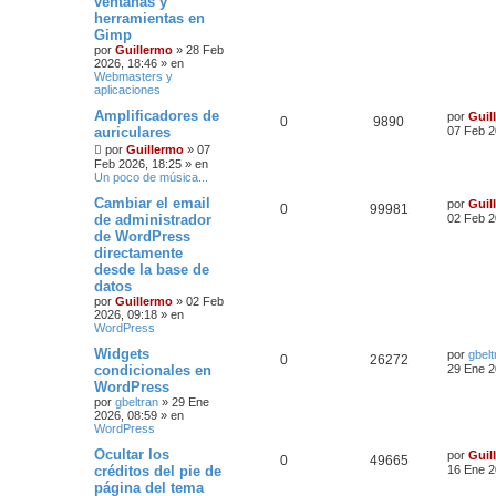
ventanas y
herramientas en
Gimp
por
Guillermo
»
28 Feb
2026, 18:46
» en
Webmasters y
aplicaciones
Amplificadores de
por
Guil
0
9890
auriculares
07 Feb 2
por
Guillermo
»
07
Feb 2026, 18:25
» en
Un poco de música...
Cambiar el email
por
Guil
0
99981
de administrador
02 Feb 2
de WordPress
directamente
desde la base de
datos
por
Guillermo
»
02 Feb
2026, 09:18
» en
WordPress
Widgets
por
gbelt
0
26272
condicionales en
29 Ene 2
WordPress
por
gbeltran
»
29 Ene
2026, 08:59
» en
WordPress
Ocultar los
por
Guil
0
49665
créditos del pie de
16 Ene 2
página del tema