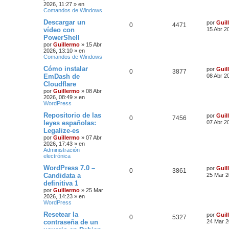
2026, 11:27
» en
Comandos de Windows
Descargar un
por
Guil
0
4471
vídeo con
15 Abr 2
PowerShell
por
Guillermo
»
15 Abr
2026, 13:10
» en
Comandos de Windows
Cómo instalar
por
Guil
0
3877
EmDash de
08 Abr 2
Cloudflare
por
Guillermo
»
08 Abr
2026, 08:49
» en
WordPress
Repositorio de las
por
Guil
0
7456
leyes españolas:
07 Abr 2
Legalize-es
por
Guillermo
»
07 Abr
2026, 17:43
» en
Administración
electrónica
WordPress 7.0 –
por
Guil
0
3861
Candidata a
25 Mar 2
definitiva 1
por
Guillermo
»
25 Mar
2026, 14:23
» en
WordPress
Resetear la
por
Guil
0
5327
contraseña de un
24 Mar 2