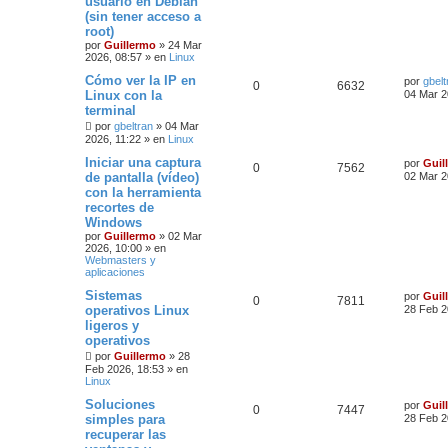
usuario en Debian
(sin tener acceso a
root)
por
Guillermo
»
24 Mar
2026, 08:57
» en
Linux
Cómo ver la IP en
por
gbelt
0
6632
Linux con la
04 Mar 2
terminal
por
gbeltran
»
04 Mar
2026, 11:22
» en
Linux
Iniciar una captura
por
Guil
0
7562
de pantalla (vídeo)
02 Mar 2
con la herramienta
recortes de
Windows
por
Guillermo
»
02 Mar
2026, 10:00
» en
Webmasters y
aplicaciones
Sistemas
por
Guil
0
7811
operativos Linux
28 Feb 2
ligeros y
operativos
por
Guillermo
»
28
Feb 2026, 18:53
» en
Linux
Soluciones
por
Guil
0
7447
simples para
28 Feb 2
recuperar las