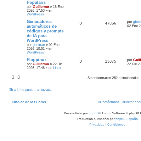
Popularis
por
Guillermo
»
16 Ene
2026, 17:53
» en
WordPress
Generadores
por
gbelt
0
47866
automáticos de
02 Ene 2
códigos y prompts
de IA para
WordPress
por
gbeltran
»
02 Ene
2026, 10:01
» en
WordPress
Floppinux
por
Guil
0
23075
por
Guillermo
»
22 Dic
22 Dic 2
2025, 17:46
» en
Linux
Se encontraron 282 coincidencias
Ir a búsqueda avanzada
Índice de los Foros
Contáctanos
Borrar coo
Desarrollado por
phpBB
® Forum Software © phpBB L
Traducción al español por
phpBB España
Privacidad
|
Condiciones