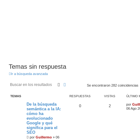
Temas sin respuesta
Ir a búsqueda avanzada
Buscar
Búsqueda avanzada
Se encontraron 282 coincidencias
TEMAS
RESPUESTAS
VISTAS
ÚLTIMO 
De la búsqueda
por
Guil
0
2
semántica a la IA:
06 Ago 2
cómo ha
evolucionado
Google y qué
significa para el
SEO
por
Guillermo
»
06