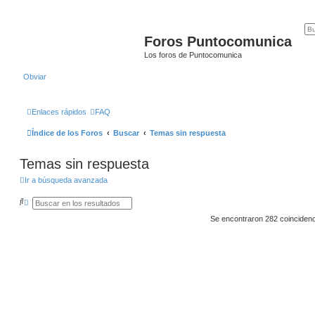
Foros Puntocomunica
Los foros de Puntocomunica
Obviar
Enlaces rápidos
FAQ
Índice de los Foros
Buscar
Temas sin respuesta
Temas sin respuesta
Ir a búsqueda avanzada
B
B
u
ú
s
s
Se encontraron 282 coinciden
c
q
a
u
r
e
d
a
a
v
a
n
z
a