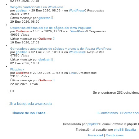
02 Feb 2026, 09:18
Widgets condicionales en WordPress
por
gbeltran
»
29 Ene 2026, 08:59
» en
WordPress
0
Respuestas
26301
Vistas
Último mensaje
por
gbeltran
29 Ene 2026, 08:59
Ocultar los créditos del pie de página del tema Popularis
por
Guillermo
»
16 Ene 2026, 17:53
» en
WordPress
0
Respuestas
49697
Vistas
Último mensaje
por
Guillermo
16 Ene 2026, 17:53
Generadores automáticos de códigos y prompts de IA para WordPress
por
gbeltran
»
02 Ene 2026, 10:01
» en
WordPress
0
Respuestas
47895
Vistas
Último mensaje
por
gbeltran
02 Ene 2026, 10:01
Floppinux
por
Guillermo
»
22 Dic 2025, 17:46
» en
Linux
0
Respuestas
23108
Vistas
Último mensaje
por
Guillermo
22 Dic 2025, 17:46
Se encontraron 282 coinciden
Ir a búsqueda avanzada
Índice de los Foros
Contáctanos
Borrar coo
Desarrollado por
phpBB
® Forum Software © phpBB L
Traducción al español por
phpBB España
Privacidad
|
Condiciones