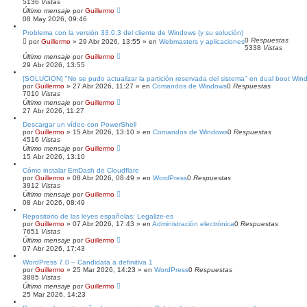
5136
Vistas
Último mensaje
por
Guillermo
08 May 2026, 09:46
Problema con la versión 33.0.3 del cliente de Windows (y su solución)
0
Respuestas
por
Guillermo
»
29 Abr 2026, 13:55
» en
Webmasters y aplicaciones
5338
Vistas
Último mensaje
por
Guillermo
29 Abr 2026, 13:55
[SOLUCIÓN] "No se pudo actualizar la partición reservada del sistema" en dual boot Wi
por
Guillermo
»
27 Abr 2026, 11:27
» en
Comandos de Windows
0
Respuestas
7010
Vistas
Último mensaje
por
Guillermo
27 Abr 2026, 11:27
Descargar un vídeo con PowerShell
por
Guillermo
»
15 Abr 2026, 13:10
» en
Comandos de Windows
0
Respuestas
4516
Vistas
Último mensaje
por
Guillermo
15 Abr 2026, 13:10
Cómo instalar EmDash de Cloudflare
por
Guillermo
»
08 Abr 2026, 08:49
» en
WordPress
0
Respuestas
3912
Vistas
Último mensaje
por
Guillermo
08 Abr 2026, 08:49
Repositorio de las leyes españolas: Legalize-es
por
Guillermo
»
07 Abr 2026, 17:43
» en
Administración electrónica
0
Respuestas
7651
Vistas
Último mensaje
por
Guillermo
07 Abr 2026, 17:43
WordPress 7.0 – Candidata a definitiva 1
por
Guillermo
»
25 Mar 2026, 14:23
» en
WordPress
0
Respuestas
3885
Vistas
Último mensaje
por
Guillermo
25 Mar 2026, 14:23