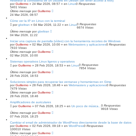
Resetear la contraseña de un usuario en Debian (sin tener acceso a root)
por
Guillermo
»
24 Mar 2026, 08:57
» en
Linux
0
Respuestas
5401
Vistas
Último mensaje
por
Guillermo
24 Mar 2026, 08:57
Cómo ver la IP en Linux con la terminal
0
Respuestas
por
gbeltran
»
04 Mar 2026, 11:22
» en
Linux
6674
Vistas
Último mensaje
por
gbeltran
04 Mar 2026, 11:22
Iniciar una captura de pantalla (vídeo) con la herramienta recortes de Windows
por
Guillermo
»
02 Mar 2026, 10:00
» en
Webmasters y aplicaciones
0
Respuestas
7610
Vistas
Último mensaje
por
Guillermo
02 Mar 2026, 10:00
Sistemas operativos Linux ligeros y operativos
0
Respuestas
por
Guillermo
»
28 Feb 2026, 18:53
» en
Linux
7854
Vistas
Último mensaje
por
Guillermo
28 Feb 2026, 18:53
Soluciones simples para recuperar las ventanas y herramientas en Gimp
por
Guillermo
»
28 Feb 2026, 18:46
» en
Webmasters y aplicaciones
0
Respuestas
7479
Vistas
Último mensaje
por
Guillermo
28 Feb 2026, 18:46
Amplificadores de auriculares
0
Respuestas
por
Guillermo
»
07 Feb 2026, 18:25
» en
Un poco de música...
9918
Vistas
Último mensaje
por
Guillermo
07 Feb 2026, 18:25
Cambiar el email de administrador de WordPress directamente desde la base de datos
por
Guillermo
»
02 Feb 2026, 09:18
» en
WordPress
0
Respuestas
100010
Vistas
Último mensaje
por
Guillermo