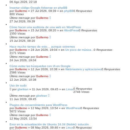
06 Ago 2026, 22:18
Insertar código Google Adsense en phpBB
por
Guillermo
»
27 Jul 2026, 09:39
» en
phpBB
0
Respuestas
800
Vistas
Último mensaje
por
Guillermo
27 Jul 2026, 09:39
Cómo hacer una auditoria de una web en WordPress
por
Guillermo
»
15 Jul 2026, 08:20
» en
WordPress
0
Respuestas
1550
Vistas
Último mensaje
por
Guillermo
15 Jul 2026, 08:20
Hace mucho tiempo de esto… aunque volvemos
por
Guillermo
»
24 Jun 2026, 19:04
» en
Un poco de música...
0
Respuestas
2171
Vistas
Último mensaje
por
Guillermo
24 Jun 2026, 19:04
Cómo evitar las búsquedas con IA en Google
por
Guillermo
»
12 Jun 2026, 10:38
» en
Webmasters y aplicaciones
0
Respuestas
2586
Vistas
Último mensaje
por
Guillermo
12 Jun 2026, 10:38
Uso de sudo
0
Respuestas
por
gbeltran
»
11 Jun 2026, 09:45
» en
Linux
2748
Vistas
Último mensaje
por
gbeltran
11 Jun 2026, 09:45
Plugins de consentimiento para WordPress
por
Guillermo
»
12 May 2026, 13:54
» en
WordPress
0
Respuestas
5672
Vistas
Último mensaje
por
Guillermo
12 May 2026, 13:54
Error en la actualización de Ubuntu 24.04 (Noble): solución
por
Guillermo
»
08 May 2026, 09:46
» en
Linux
0
Respuestas