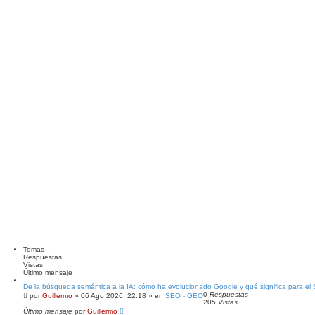
d
a
Temas
Respuestas
Vistas
Último mensaje
De la búsqueda semántica a la IA: cómo ha evolucionado Google y qué significa para el
0
Respuestas
por
Guillermo
»
06 Ago 2026, 22:18
» en
SEO - GEO
205
Vistas
Último mensaje
por
Guillermo