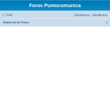
Foros Puntocomunica
FAQ
Registrarse
Identificarse
B
Índice de los Foros
u
s
c
a
r