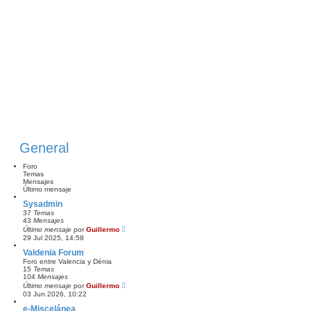
General
Foro
Temas
Mensajes
Último mensaje
Sysadmin
37
Temas
43
Mensajes
V
Último mensaje
por
Guillermo
e
29 Jul 2025, 14:58
r
ú
Valdenia Forum
l
Foro entre Valencia y Dénia
t
15
Temas
i
104
Mensajes
m
V
Último mensaje
por
Guillermo
o
e
03 Jun 2026, 10:22
m
r
e
ú
e-Miscelánea