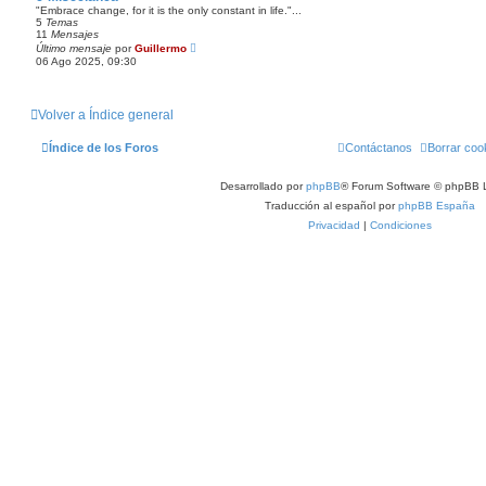
n
l
"Embrace change, for it is the only constant in life."...
s
t
5
Temas
a
i
11
Mensajes
j
m
V
Último mensaje
por
Guillermo
e
o
e
06 Ago 2025, 09:30
m
r
e
ú
n
l
s
t
a
Volver a Índice general
i
j
m
e
o
Índice de los Foros
Contáctanos
Borrar coo
m
e
n
Desarrollado por
phpBB
® Forum Software © phpBB L
s
a
Traducción al español por
phpBB España
j
e
Privacidad
|
Condiciones