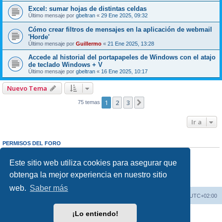
Excel: sumar hojas de distintas celdas
Último mensaje por
gbeltran
«
29 Ene 2025, 09:32
Cómo crear filtros de mensajes en la aplicación de webmail
'Horde'
Último mensaje por
Guillermo
«
21 Ene 2025, 13:28
Accede al historial del portapapeles de Windows con el atajo
de teclado Windows + V
Último mensaje por
gbeltran
«
16 Ene 2025, 10:17
Nuevo Tema
1
2
3
Siguiente
75 temas
Ir a
PERMISOS DEL FORO
No puedes
abrir nuevos temas en este Foro
No puedes
responder a temas en este Foro
Este sitio web utiliza cookies para asegurar que
No puedes
editar sus mensajes en este Foro
obtenga la mejor experiencia en nuestro sitio
No puedes
borrar sus mensajes en este Foro
No puedes
enviar adjuntos en este Foro
web.
Saber más
Índice de los Foros
Todos los horarios son
UTC+02:00
¡Lo entiendo!
Desarrollado por
phpBB
® Forum Software © phpBB Limited