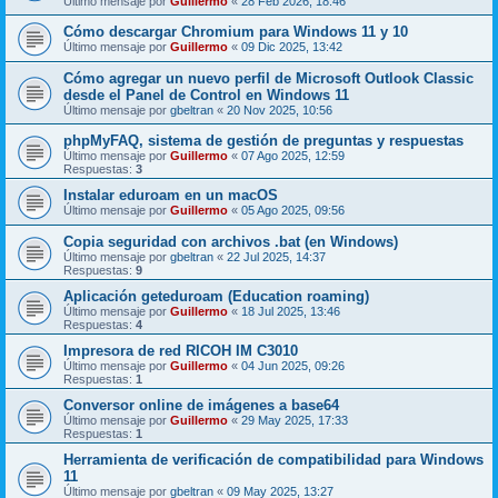
Último mensaje por
Guillermo
«
28 Feb 2026, 18:46
Cómo descargar Chromium para Windows 11 y 10
Último mensaje por
Guillermo
«
09 Dic 2025, 13:42
Cómo agregar un nuevo perfil de Microsoft Outlook Classic
desde el Panel de Control en Windows 11
Último mensaje por
gbeltran
«
20 Nov 2025, 10:56
phpMyFAQ, sistema de gestión de preguntas y respuestas
Último mensaje por
Guillermo
«
07 Ago 2025, 12:59
Respuestas:
3
Instalar eduroam en un macOS
Último mensaje por
Guillermo
«
05 Ago 2025, 09:56
Copia seguridad con archivos .bat (en Windows)
Último mensaje por
gbeltran
«
22 Jul 2025, 14:37
Respuestas:
9
Aplicación geteduroam (Education roaming)
Último mensaje por
Guillermo
«
18 Jul 2025, 13:46
Respuestas:
4
Impresora de red RICOH IM C3010
Último mensaje por
Guillermo
«
04 Jun 2025, 09:26
Respuestas:
1
Conversor online de imágenes a base64
Último mensaje por
Guillermo
«
29 May 2025, 17:33
Respuestas:
1
Herramienta de verificación de compatibilidad para Windows
11
Último mensaje por
gbeltran
«
09 May 2025, 13:27