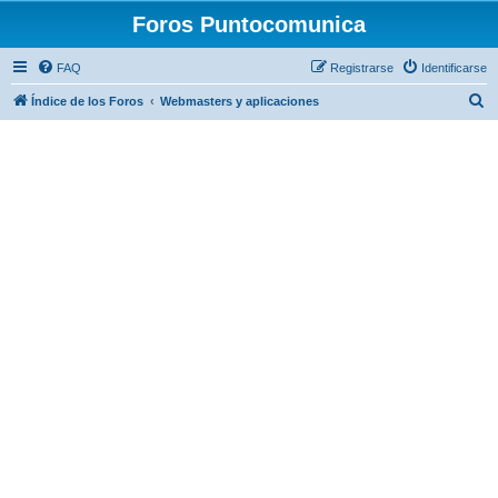
Foros Puntocomunica
FAQ
Registrarse
Identificarse
B
Índice de los Foros
Webmasters y aplicaciones
u
s
c
a
r