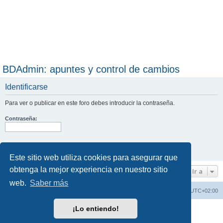
BDAdmin: apuntes y control de cambios
Identificarse
Para ver o publicar en este foro debes introducir la contraseña.
Contraseña:
Este sitio web utiliza cookies para asegurar que
obtenga la mejor experiencia en nuestro sitio
Ir a
web.
Saber más
Índice de los Foros
Todos los horarios son
UTC+02:00
¡Lo entiendo!
Desarrollado por
phpBB
® Forum Software © phpBB Limited
Traducción al español por
phpBB España