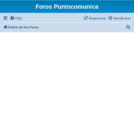
Foros Puntocomunica
FAQ
Registrarse
Identificarse
B
Índice de los Foros
u
s
c
a
r