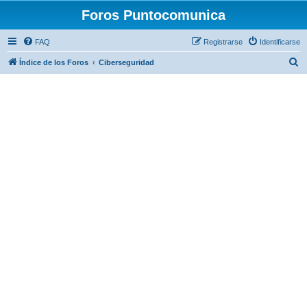
Foros Puntocomunica
FAQ
Registrarse
Identificarse
B
Índice de los Foros
Ciberseguridad
u
s
c
a
r