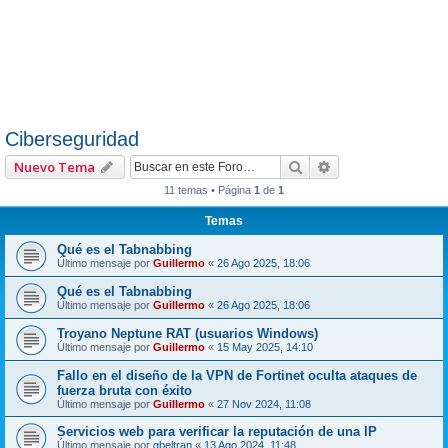
Ciberseguridad
Buscar
Búsqueda avanza
Nuevo Tema
11 temas • Página
1
de
1
Temas
Qué es el Tabnabbing
Último mensaje por
Guillermo
«
26 Ago 2025, 18:06
Qué es el Tabnabbing
Último mensaje por
Guillermo
«
26 Ago 2025, 18:06
Troyano Neptune RAT (usuarios Windows)
Último mensaje por
Guillermo
«
15 May 2025, 14:10
Fallo en el diseño de la VPN de Fortinet oculta ataques de
fuerza bruta con éxito
Último mensaje por
Guillermo
«
27 Nov 2024, 11:08
Servicios web para verificar la reputación de una IP
Último mensaje por
gbeltran
«
13 Ago 2024, 11:48