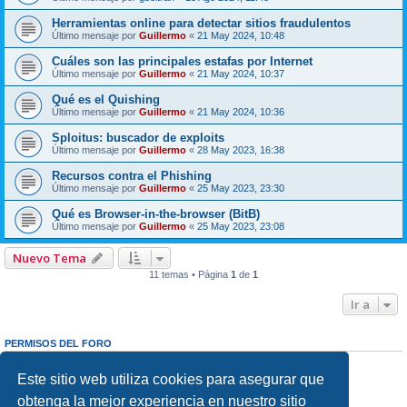
Herramientas online para detectar sitios fraudulentos
Último mensaje por
Guillermo
«
21 May 2024, 10:48
Cuáles son las principales estafas por Internet
Último mensaje por
Guillermo
«
21 May 2024, 10:37
Qué es el Quishing
Último mensaje por
Guillermo
«
21 May 2024, 10:36
Sploitus: buscador de exploits
Último mensaje por
Guillermo
«
28 May 2023, 16:38
Recursos contra el Phishing
Último mensaje por
Guillermo
«
25 May 2023, 23:30
Qué es Browser-in-the-browser (BitB)
Último mensaje por
Guillermo
«
25 May 2023, 23:08
Nuevo Tema
11 temas • Página
1
de
1
Ir a
PERMISOS DEL FORO
No puedes
abrir nuevos temas en este Foro
No puedes
responder a temas en este Foro
Este sitio web utiliza cookies para asegurar que
No puedes
editar sus mensajes en este Foro
obtenga la mejor experiencia en nuestro sitio
No puedes
borrar sus mensajes en este Foro