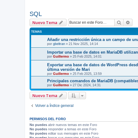
SQL
Buscar
Bús
Nuevo Tema
TEMAS
Añadir una restricción única a un campo de una
por
gbeltran
»
21 Nov 2025, 14:14
Importar una base de datos en MariaDB utiliza
por
Guillermo
»
25 Feb 2025, 14:01
Exportar una base de datos de WordPress desd
última versión de Mari
por
Guillermo
»
25 Feb 2025, 13:59
Principales comandos de MariaDB (compatible
por
Guillermo
»
27 Dic 2024, 14:31
Nuevo Tema
Volver a Índice general
PERMISOS DEL FORO
No puedes
abrir nuevos temas en este Foro
No puedes
responder a temas en este Foro
No puedes
editar sus mensajes en este Foro
No puedes
borrar sus mensajes en este Foro