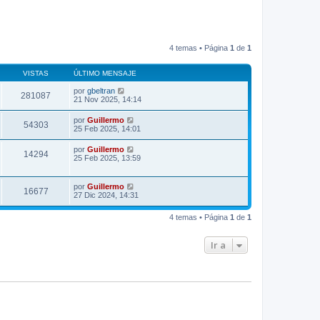
4 temas • Página
1
de
1
VISTAS
ÚLTIMO MENSAJE
por
gbeltran
281087
21 Nov 2025, 14:14
por
Guillermo
54303
25 Feb 2025, 14:01
por
Guillermo
14294
25 Feb 2025, 13:59
por
Guillermo
16677
27 Dic 2024, 14:31
4 temas • Página
1
de
1
Ir a