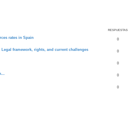
RESPUESTAS
rces rates in Spain
0
 Legal framework, rights, and current challenges
0
0
...
0
0