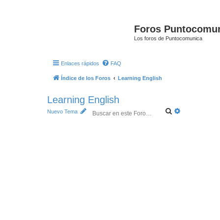
Foros Puntocomu
Los foros de Puntocomunica
Enlaces rápidos
FAQ
Índice de los Foros
Learning English
Learning English
B
B
Nuevo Tema
u
ú
s
s
c
q
a
u
r
e
d
a
a
v
a
n
z
a
d
a