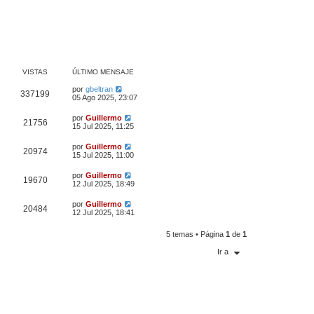
VISTAS
ÚLTIMO MENSAJE
por
gbeltran
337199
05 Ago 2025, 23:07
por
Guillermo
21756
15 Jul 2025, 11:25
por
Guillermo
20974
15 Jul 2025, 11:00
por
Guillermo
19670
12 Jul 2025, 18:49
por
Guillermo
20484
12 Jul 2025, 18:41
5 temas • Página
1
de
1
Ir a