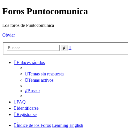
Foros Puntocomunica
Los foros de Puntocomunica
Obviar
Búsqueda
Buscar
avanzada
Enlaces rápidos
Temas sin respuesta
Temas activos
Buscar
FAQ
Identificarse
Registrarse
Índice de los Foros
Learning English