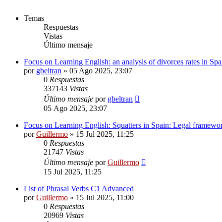
Temas
Respuestas
Vistas
Último mensaje
Focus on Learning English: an analysis of divorces rates in Spa
por
gbeltran
»
05 Ago 2025, 23:07
0
Respuestas
337143
Vistas
Último mensaje
por
gbeltran
05 Ago 2025, 23:07
Focus on Learning English: Squatters in Spain: Legal framework
por
Guillermo
»
15 Jul 2025, 11:25
0
Respuestas
21747
Vistas
Último mensaje
por
Guillermo
15 Jul 2025, 11:25
List of Phrasal Verbs C1 Advanced
por
Guillermo
»
15 Jul 2025, 11:00
0
Respuestas
20969
Vistas