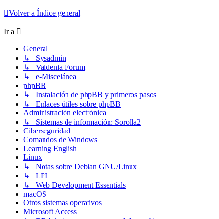
Volver a Índice general
Ir a
General
↳ Sysadmin
↳ Valdenia Forum
↳ e-Miscelánea
phpBB
↳ Instalación de phpBB y primeros pasos
↳ Enlaces útiles sobre phpBB
Administración electrónica
↳ Sistemas de información: Sorolla2
Ciberseguridad
Comandos de Windows
Learning English
Linux
↳ Notas sobre Debian GNU/Linux
↳ LPI
↳ Web Development Essentials
macOS
Otros sistemas operativos
Microsoft Access