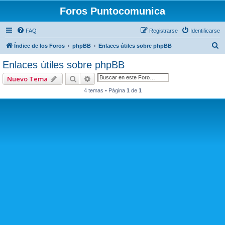
Foros Puntocomunica
FAQ
Registrarse
Identificarse
B
Índice de los Foros
phpBB
Enlaces útiles sobre phpBB
u
Enlaces útiles sobre phpBB
s
Buscar
Búsqueda avanzada
Nuevo Tema
c
4 temas • Página
1
de
1
a
r