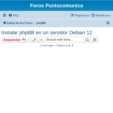
Foros Puntocomunica
FAQ
Registrarse
Identificarse
B
Índice de los Foros
phpBB
u
Instalar phpBB en un servidor Debian 12
s
Buscar
Búsqueda
Responder
c
2 mensajes • Página
1
de
1
a
r