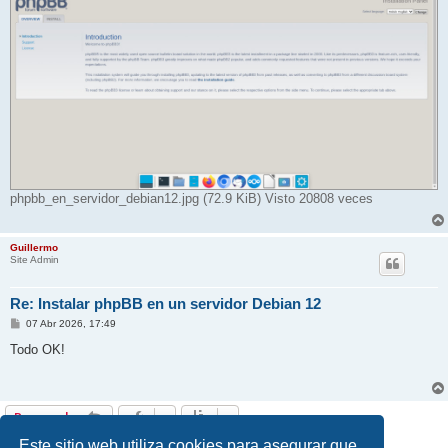
phpbb_en_servidor_debian12.jpg (72.9 KiB) Visto 20808 veces
Guillermo
Site Admin
Re: Instalar phpBB en un servidor Debian 12
M
07 Abr 2026, 17:49
e
n
Todo OK!
s
a
j
e
Responder
2 mensajes • Página
1
de
1
Este sitio web utiliza cookies para asegurar que