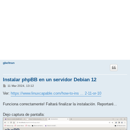
gbeltran
Instalar phpBB en un servidor Debian 12
M
11 Mar 2024, 13:12
e
n
Ver:
https://www.linuxcapable.com/how-to-ins ... 2-11-or-10
s
a
j
Funciona correctamente! Faltará finalizar la instalación. Reportaré...
e
Dejo captura de pantalla: